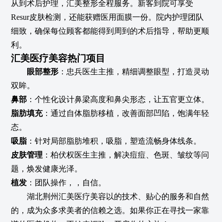
从到术后护理，汇美整形全程服务。新客到院可享受
Resur皮肤检测，还能获赠医用面膜一份。院内护理团队
细致，确保每位顾客都能得到周到的术后指导，帮助更顺
利。
汇美医疗美容热门项目
眼部整形
：忠兵医生主推，精细调整眼型，打造灵动
双眸。
鼻部
：个性化设计鼻梁高度和鼻尖形态，让五官更立体。
脂肪填充
：通过自体脂肪移植，改善面部凹陷，饱满年轻
态。
吸脂
：针对局部脂肪堆积，吸脂，塑造流畅身体线条。
皮肤管理
：柏伏权医生主推，解决痘痘、色斑、皱纹等问
题，焕发健康光泽。
植发
：团队操作，，自信。
湖北荆州汇美医疗美容以的技术、贴心的服务和自然
的，成为众多求美者的信赖之选。如果你正在寻找一家靠