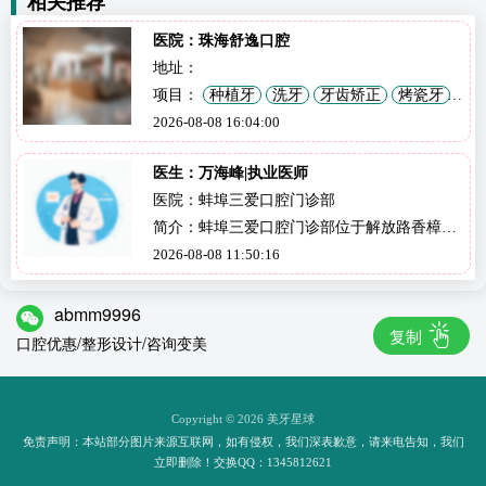
相关推荐
医院：珠海舒逸口腔
地址：
项目：
种植牙
洗牙
牙齿矫正
烤瓷牙
2026-08-08 16:04:00
牙套
拔牙
补牙
全瓷牙
活动义齿
牙齿美白
颌面外科
儿童齿科
地包天
医生：万海峰|执业医师
医院：蚌埠三爱口腔门诊部
简介：蚌埠三爱口腔门诊部位于解放路香樟花
园门面房，拥有2400平方米诊疗空间，配备
2026-08-08 11:50:16
CBCT等先进设备。万海峰医生作为院内核心
接诊医生，擅长种植牙、矫正、修复等项目，
abmm9996
复制
风格稳健细致，善于用通俗语言讲透治疗方案
口腔优惠/整形设计/咨询变美
与费用，口碑集中在“有耐心、讲得细、不乱
推荐”。门诊部执行严格消毒隔离措施，提供
四手操作与全程导诊服务。2026年参考价：洁
Copyright © 2026 美牙星球
免责声明：本站部分图片来源互联网，如有侵权，我们深表歉意，请来电告知，我们
牙98元起，种植牙4280元起，矫正9800元起。
立即删除！交换QQ：1345812621
预约可拨打电话或到院登记，多种公交线路可