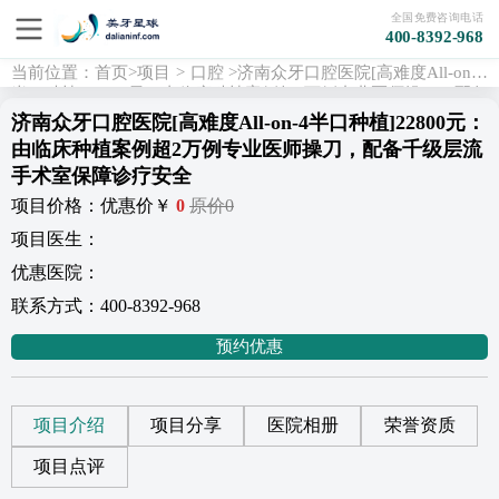
全国免费咨询电话
400-8392-968
当前位置：
首页
>
项目
>
口腔
>
济南众牙口腔医院[高难度All-on-4
半口种植]22800元：由临床种植案例超2万例专业医师操刀，配备
千级层流手术室保障诊疗安全
>项目介绍
济南众牙口腔医院[高难度All-on-4半口种植]22800元：
由临床种植案例超2万例专业医师操刀，配备千级层流
手术室保障诊疗安全
项目价格：
优惠价￥
0
原价0
项目医生：
优惠医院：
联系方式：400-8392-968
预约优惠
项目介绍
项目分享
医院相册
荣誉资质
项目点评