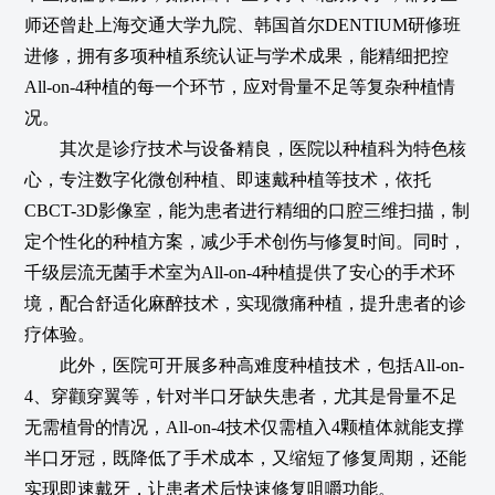
师还曾赴上海交通大学九院、韩国首尔DENTIUM研修班
进修，拥有多项种植系统认证与学术成果，能精细把控
All-on-4种植的每一个环节，应对骨量不足等复杂种植情
况。
其次是诊疗技术与设备精良，医院以种植科为特色核
心，专注数字化微创种植、即速戴种植等技术，依托
CBCT-3D影像室，能为患者进行精细的口腔三维扫描，制
定个性化的种植方案，减少手术创伤与修复时间。同时，
千级层流无菌手术室为All-on-4种植提供了安心的手术环
境，配合舒适化麻醉技术，实现微痛种植，提升患者的诊
疗体验。
此外，医院可开展多种高难度种植技术，包括All-on-
4、穿颧穿翼等，针对半口牙缺失患者，尤其是骨量不足
无需植骨的情况，All-on-4技术仅需植入4颗植体就能支撑
半口牙冠，既降低了手术成本，又缩短了修复周期，还能
实现即速戴牙，让患者术后快速修复咀嚼功能。