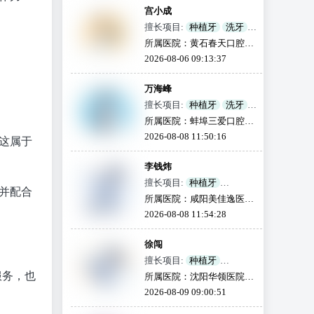
宫小成
擅长项目:
种植牙
洗牙
牙齿矫正
烤瓷牙
龋齿
所属医院：黄石春天口腔门
根管治疗
牙套
拔牙
诊部
2026-08-06 09:13:37
补牙
全瓷牙
活动义齿
。
牙齿美白
颌面外科
万海峰
儿童齿科
地包天
擅长项目:
种植牙
洗牙
牙齿矫正
烤瓷牙
龋齿
所属医院：蚌埠三爱口腔门
根管治疗
牙套
拔牙
诊部
2026-08-08 11:50:16
这属于
补牙
全瓷牙
活动义齿
牙齿美白
颌面外科
李钱炜
儿童齿科
地包天
擅长项目:
种植牙
并配合
牙齿矫正
根管治疗
所属医院：咸阳美佳逸医口
牙套
拔牙
补牙
腔
2026-08-08 11:54:28
全瓷牙
儿童齿科
徐闯
擅长项目:
种植牙
根管治疗
补牙
服务，也
所属医院：沈阳华领医院口
腔科
2026-08-09 09:00:51