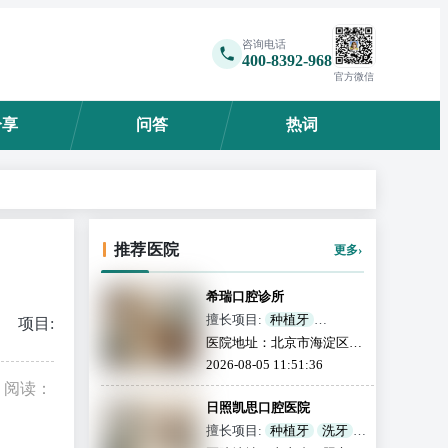
咨询电话
400-8392-968
官方微信
分享
问答
热词
推荐医院
›
更多
希瑞口腔诊所
擅长项目:
种植牙
项目:
牙齿矫正
龋齿
医院地址：北京市海淀区远
根管治疗
牙套
补牙
大园五区甲2号一层4号
2026-08-05 11:51:36
全瓷牙
活动义齿
阅读：
牙齿美白
儿童齿科
日照凯思口腔医院
擅长项目:
种植牙
洗牙