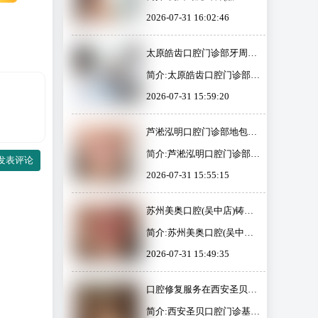
队，提供包括活动义齿、种
心店)基本信息杭州马泷齿科
需680元起，优异机会，赶
2026-07-31 16:02:46
植牙、口腔修复等多种服
(嘉里中心店)是一家成立于
快来感受笑容焕然一新的魅
务。门诊部配备先进的数字
2017年的私立连锁口腔医
力吧！
化口腔CT、全景机等设备，
院，营业面积达483平方
太原皓齿口腔门诊部牙周护
致力于为患者提供更准、快
米，获得杭州当地监管部门
理现仅需680元起，原价980
速的诊疗体验。...
的批准，提供包括口腔身体
简介:太原皓齿口腔门诊部基
元起，优质服务助您实现健
科、外科、正畸、修复、儿
本信息太原皓齿口腔门诊部
康美丽的微笑！
2026-07-31 15:59:20
童口腔及预防保健等多项服
是一家成立于2010年的私立
务。医院配备先进的医疗设
口腔医疗机构，位于太原市
备，拥有专業的医疗团队，
杏花岭区，拥有300平方米
芦淞泓明口腔门诊部地包天
致力于为患者提供个性化的
的诊疗空间。该门诊部致力
价格表：原价3600元起，现
治疗方案，帮...
于提供齐全的口腔服务，包
简介:芦淞泓明口腔门诊部基
仅需2880元起，尽享超值优
发表评论
括种植牙、牙齿美白、牙周
本信息芦淞泓明口腔门诊部
惠，助您轻松拥有迷人微
2026-07-31 15:55:15
治疗等，且采用先进的数字
是一家成立于2020年的私立
笑！
化管理系统和高端医疗设
口腔医疗机构，位于湖南省
备，如德国3D口腔CT机。门
株洲市芦淞区，面积达500
苏州美奥口腔(吴中店)铸造
诊部的医疗团队经验很丰
平方米。该门诊部经过当地
机限时优惠，原价9800元
富，注重患者...
监管部门批准，具备合法的
简介:苏州美奥口腔(吴中店)
起，现在仅需7800元起！抓
营业执照和医疗机构执业许
基本信息苏州美奥口腔(吴中
住机会，优惠不容错过！
2026-07-31 15:49:35
可证，提供包括种植牙、牙
店)是一家成立于2016年的私
齿矫正、牙齿美白等多项口
立口腔门诊部，位于苏州市
腔治疗服务。门诊部配备先
吴中经济开发区，面积超过
口腔修复服务在西安圣贝口
进的诊疗设备，致力于提升
1000平方米。该院集口腔种
腔门诊现推出优惠活动，起
医疗技术和...
植、矫正、美容、修复、儿
简介:西安圣贝口腔门诊基本
价仅需2500元起，原价3000