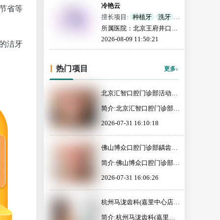
冷艳云
节省等
擅长项目:
种植牙
洗牙
牙齿矫正
烤瓷牙
所属医院：北京王府井口腔
根管治疗
牙套
拔牙
门诊部
2026-08-09 11:50:21
补牙
全瓷牙
活动义齿
的洁牙
牙齿美白
颌面外科
儿童齿科
地包天
热门项目
›
更多
北京汇智口腔门诊部活动义
齿价格表：原价3000元起，
简介:北京汇智口腔门诊部基
现仅需2500元起，享受超值
本信息北京汇智口腔门诊部
优惠与杰出服务！
2026-07-31 16:10:18
成立于2004年，是一家经过
海淀区市场监管管理局批准
的私立口腔医疗机构，面积
佛山博众口腔门诊部龋齿填
500平方米，提供牙齿矫
充费用现仅需600元起，原
正、牙痛治疗、种植牙等多
简介:佛山博众口腔门诊部基
价800元起，助您轻松应对
项服务。门诊部拥有专業医
本信息佛山博众口腔门诊部
口腔困扰，绽放健康微笑！
2026-07-31 16:06:26
师团队，致力于为患者提供
成立于2018年，是一家独立
个性化的治疗方案，采用先
经营的私立口腔医疗机构，
进设备确保诊疗准确性高高
位于佛山市禅城区，面积达
杭州马泷齿科(嘉里中心店)
效率。患者在舒适的环境中
300平方米。该门诊部拥有
的牙齿美白服务现售价为
接受专業服务，特别...
一支经验很丰富的医疗团
简介:杭州马泷齿科(嘉里中
980元起，现推出优惠价仅