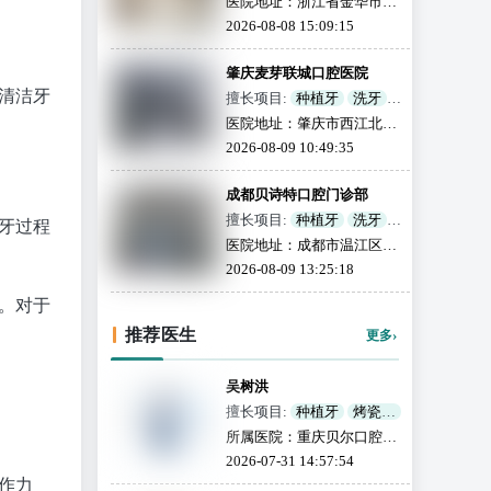
医院地址：浙江省金华市东
拔牙
补牙
全瓷牙
阳市吴宁西路60号
2026-08-08 15:09:15
活动义齿
牙齿美白
颌面外科
儿童齿科
肇庆麦芽联城口腔医院
地包天
清洁牙
擅长项目:
种植牙
洗牙
牙齿矫正
烤瓷牙
牙套
医院地址：肇庆市西江北路1
拔牙
补牙
全瓷牙
号西江大厦1-3楼南边
2026-08-09 10:49:35
活动义齿
牙齿美白
颌面外科
儿童齿科
成都贝诗特口腔门诊部
地包天
擅长项目:
种植牙
洗牙
牙过程
牙齿矫正
烤瓷牙
牙套
医院地址：成都市温江区南
拔牙
补牙
全瓷牙
江路666号和信孔雀城13栋4
2026-08-09 13:25:18
活动义齿
牙齿美白
层401号
颌面外科
儿童齿科
。对于
地包天
推荐医生
›
更多
吴树洪
擅长项目:
种植牙
烤瓷牙
补牙
颌面外科
所属医院：重庆贝尔口腔医
清洁美白
院
2026-07-31 14:57:54
作力