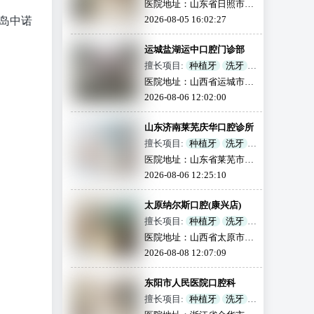
牙齿矫正
烤瓷牙
牙套
医院地址：山东省日照市东
拔牙
补牙
全瓷牙
港区兴业世纪城沿街北段
2026-08-05 16:02:27
岛中诺
活动义齿
牙齿美白
020号楼02单元202号
颌面外科
儿童齿科
运城盐湖运中口腔门诊部
地包天
擅长项目:
种植牙
洗牙
牙齿矫正
烤瓷牙
龋齿
医院地址：山西省运城市盐
根管治疗
牙套
拔牙
湖区学苑南路1368-6号；
2026-08-06 12:02:00
补牙
全瓷牙
活动义齿
牙齿美白
颌面外科
山东济南莱芜庆华口腔诊所
儿童齿科
地包天
擅长项目:
种植牙
洗牙
牙齿矫正
烤瓷牙
牙套
医院地址：山东省莱芜市莱
拔牙
补牙
全瓷牙
城区阳光花园北门
2026-08-06 12:25:10
活动义齿
牙齿美白
颌面外科
儿童齿科
太原纳尔斯口腔(康兴店)
地包天
擅长项目:
种植牙
洗牙
牙齿矫正
烤瓷牙
龋齿
医院地址：山西省太原市万
根管治疗
牙套
拔牙
柏林区康兴路7号晋阳峰璟东
2026-08-08 12:07:09
补牙
全瓷牙
活动义齿
门1009号商铺
牙齿美白
颌面外科
东阳市人民医院口腔科
儿童齿科
地包天
擅长项目:
种植牙
洗牙
牙齿矫正
烤瓷牙
牙套