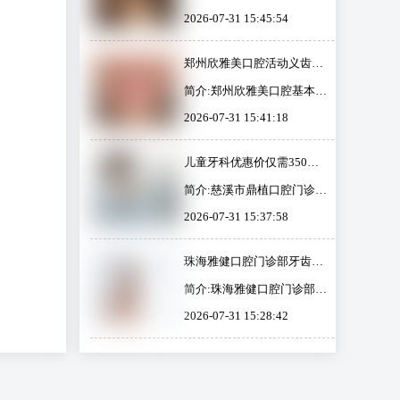
童齿科及综合治疗于一体，
信息西安圣贝口腔门诊是一
元起，让您在享受高品质服
2026-07-31 15:45:54
拥有先进的医疗设备，如
家成立于2012年的私立口腔
务的同时，获得实惠价格！
CBCT机和激光治疗仪。美
医疗机构，经过西安市市场
奥口腔凭借高质量的医疗服
监管管理局批准，拥有1000
郑州欣雅美口腔活动义齿现
务，已成为苏州医疗保险的
多平方米的营业面积，提供
价仅需3500元起，原价5000
指...
镶牙、种植牙、牙齿美白等
简介:郑州欣雅美口腔基本信
元起，优惠活动火热进行
多项服务。医院配备先进的
息郑州欣雅美口腔是一家成
中！
2026-07-31 15:41:18
医疗设备，设有多个专業科
立于2018年的私立口腔门诊
室，致力于为患者提供高质
部，经过当地监管部门批
量的口腔医疗服务。医生团
准，提供包括口腔种植、矫
儿童牙科优惠价仅需350元
队经验很丰富，擅长口腔预
正、美容、修复等多项服
起，助力孩子健康成长！慈
防、修复、...
务，致力于提升患者的口腔
简介:慈溪市鼎植口腔门诊部
溪市鼎植口腔门诊部优惠活
健康。医院拥有先进的数字
基本信息慈溪市鼎植口腔门
动火热进行中，原价500元
2026-07-31 15:37:58
化诊疗设备，确保治疗的更
诊部是一家成立于2017年的
起。
准与高效率。医生团队经验
私立口腔医疗机构，位于慈
很丰富，能够制定个性化治
溪市浒山街道，面积达1000
珠海雅健口腔门诊部牙齿矫
疗方案，关注患者的舒适度
平方米，获得当地监管部门
正价目表：现优惠活动，价
与隐私。医院还注重口...
批准。该门诊部提供多种口
简介:珠海雅健口腔门诊部基
格低至6000元起，原价8000
腔服务，包括镶牙、种植
本信息珠海雅健口腔门诊部
元起至20000元起！
2026-07-31 15:28:42
牙、牙齿矫正等，致力于为
是一家成立于2019年的私立
患者创造健康自信的笑容。
口腔医疗机构，位于珠海市
门诊部拥有先进的设备和专
香洲区粤海西路68号，面积
業的医疗团队，注重舒适、
达300平方米。该门诊部经
靠谱的诊疗...
过珠海市市场监管管理局认